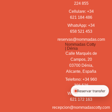
224 855
Cellulare: +34
621 184 486
WhatsApp: +34
658 521 453
reservas@nommadas.com
Nommadas Cotty
| Dénia
Calle Marqués de
Campos, 20
03700 Dénia,
Alicante, España
Telefono: +34 960
306 526
Reservar transfer
WhatsApp: +34
621 172 163
recepcion@nommadascotty.com