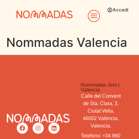
Accedi
Nommadas Valencia
Nommadas Jero |
Valencia
Calle del Convent
de Sta. Clara, 3,
Ciutat Vella.
46002 València,
Valencia.
Telefono: +34 960