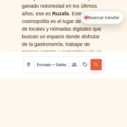
ganado notoriedad en los últimos
años, ese es
Ruzafa
. Este barrio
Reservar transfer
cosmopolita es el lugar de encuentro
de locales y nómadas digitales que
buscan un espacio donde disfrutar
de la gastronomía, trabajar de
manera remota y sumergirse en un
ambiente multicultural.
Entrada — Salida
Las cafeterías en Ruzafa se
caracterizan por su decoración
Acceder / Registrarse
Dónde
Cuándo
Promoción
Quién
moderna y espacios diseñados para
ofrecer confort a quienes desean
Habitación 1
pasar varias horas trabajando con
su portátil.
Ubik Café
, por ejemplo,
adultos
2
es una mezcla de librería y cafetería
Desde 18 años
que te ofrece café de especialidad