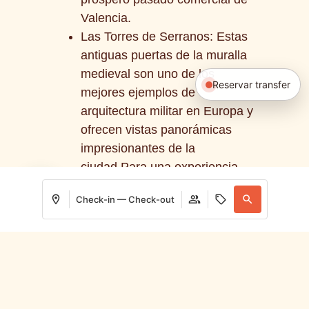
Valencia.
Las Torres de Serranos: Estas
antiguas puertas de la muralla
medieval son uno de los
Reservar transfer
mejores ejemplos de
arquitectura militar en Europa y
ofrecen vistas panorámicas
impresionantes de la
ciudad.Para una experiencia
más enriquecedora, considera
Check-in — Check-out
unirte a visitas guiadas
especializadas o utilizar
aplicaciones móviles que
Login / Register
Login / Register
Where
When
Promotion
Who
proporcionen información
detallada sobre los
Room 1
monumentos mientras exploras