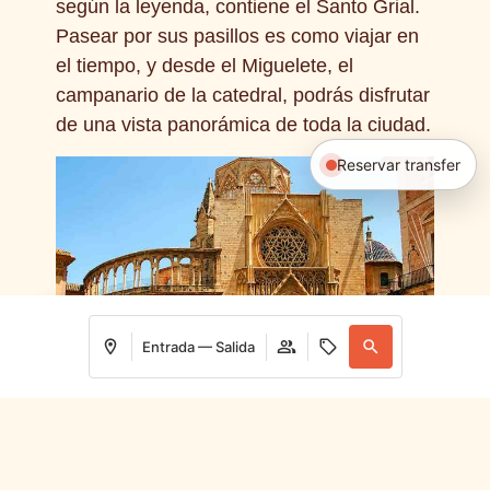
según la leyenda, contiene el Santo Grial.
Pasear por sus pasillos es como viajar en
el tiempo, y desde el Miguelete, el
campanario de la catedral, podrás disfrutar
de una vista panorámica de toda la ciudad.
Reservar transfer
Entrada — Salida
Acceder / Registrarse
Acceder / Registrarse
Dónde
Cuándo
Promoción
Quién
Precio de entrada: 9€
Cómo llegar desde Nommadas:
Google
Habitación 1